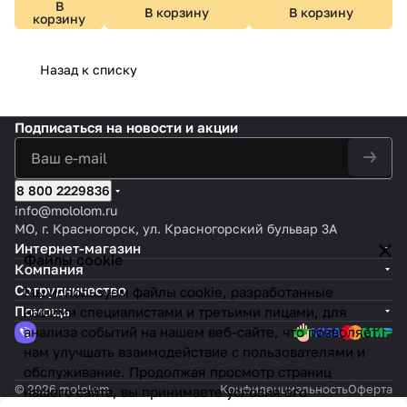
В
В корзину
В корзину
корзину
Назад к списку
Подписаться
на новости и акции
8 800 2229836
info@mololom.ru
МО, г. Красногорск, ул. Красногорский бульвар 3А
Интернет-магазин
Файлы cookie
Компания
Сотрудничество
Мы используем файлы cookie, разработанные
Помощь
нашими специалистами и третьими лицами, для
анализа событий на нашем веб-сайте, что позволяет
нам улучшать взаимодействие с пользователями и
обслуживание. Продолжая просмотр страниц
© 2026 mololom
Конфиденциальность
Оферта
нашего сайта, вы принимаете условия его