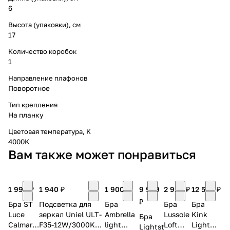
6
Высота (упаковки), см
17
Количество коробок
1
Направление плафонов
Поворотное
Тип крепления
На планку
Цветовая температура, K
4000K
Вам также может понравиться
1 990 ₽
1 940 ₽
1 900 ₽
9 999
2 999 ₽
12 500 ₽
₽
Бра ST
Подсветка для
Бра
Бра
Бра
Luce
зеркал Uniel ULT-
Ambrella
Lussole
Kink
Бра
Calmare
F35-12W/3000K
light
Loft
Light
Lightstar