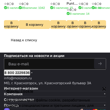
SL434.501.01
IP44 Silver UL-
Comfort
Cozy
Мелисса
Punto
0
0
0
0
0
0
0
0
0
0
00007232
Line
LSP-
08437,36
В наличии: 5
В наличии: 1042
В наличии: 15
В наличии: 96
В наличии
807626
0
0
FL5197
7100
В наличии: 14
В
В
В
В
В
В корзину
корзину
корзину
корзину
корзину
корзину
Назад к списку
Подписаться
на новости и акции
8 800 2229836
info@mololom.ru
МО, г. Красногорск, ул. Красногорский бульвар 3А
Интернет-магазин
Файлы cookie
Компания
Сотрудничество
Мы используем файлы cookie, разработанные
Помощь
нашими специалистами и третьими лицами, для