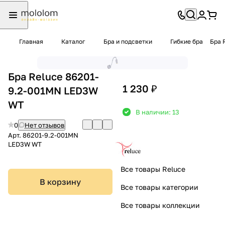
Главная
Каталог
Бра и подсветки
Гибкие бра
Бра 
Бра Reluce 86201-
1 230 ₽
9.2-001MN LED3W
WT
В наличии: 13
0
Нет отзывов
Арт.
86201-9.2-001MN
LED3W WT
Все товары Reluce
В корзину
Все товары категории
Все товары коллекции