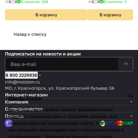
0
0
В наличии: 639
0
0
В наличии: 3
В корзину
В корзину
Назад к списку
Подписаться
на новости и акции
8 800 2229836
info@mololom.ru
МО, г. Красногорск, ул. Красногорский бульвар 3А
Интернет-магазин
Файлы cookie
Компания
Сотрудничество
Мы используем файлы cookie, разработанные
Помощь
нашими специалистами и третьими лицами, для
анализа событий на нашем веб-сайте, что позволяет
нам улучшать взаимодействие с пользователями и
обслуживание. Продолжая просмотр страниц