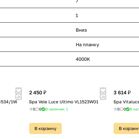
7
1
Вниз
На планку
4000K
2 450 ₽
3 614 ₽
 4534/1W
Бра Vele Luce Ultimo VL1523W01
Бра Vitaluc
0
0
В наличии: 1
0
0
В нал
В корзину
В корзин