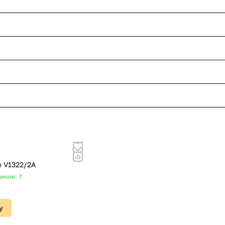
e V1322/2A
ичии: 7
у