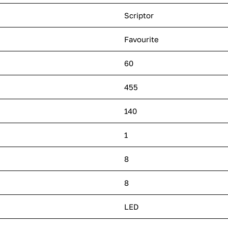
Scriptor
Favourite
60
455
140
1
8
8
LED