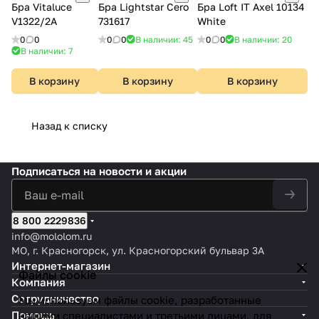
Бра Vitaluce
Бра Lightstar Cero
Бра Loft IT Axel 10134
V1322/2A
731617
White
0
0
0
0
В наличии: 45
0
0
В наличии: 20
В наличии: 7
В корзину
В корзину
В корзину
Назад к списку
Подписаться
на новости и акции
8 800 2229836
info@mololom.ru
МО, г. Красногорск, ул. Красногорский бульвар 3А
Интернет-магазин
Файлы cookie
Компания
Сотрудничество
Мы используем файлы cookie, разработанные
Помощь
нашими специалистами и третьими лицами, для