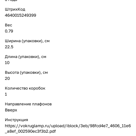
ШтрихКод
4640015249399
Вес
0.79
Ширина (упаковки), см
22.5
Длина (упаковки), см
10
Высота (упаковки), см
20
Количество коробок
1
Направление плафонов
Вверх
Инструкция
https://vokruglamp.ru/upload/iblock/3eb/98fcd4e7_4606_11e6
_a8ef_002590ec3f3b2.pdf