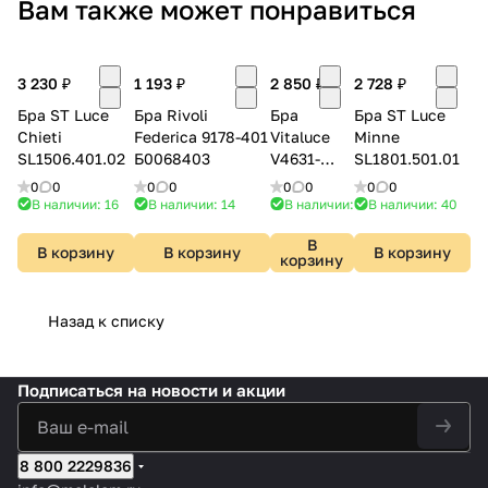
Вам также может понравиться
3 230 ₽
1 193 ₽
2 850 ₽
2 728 ₽
Бра ST Luce
Бра Rivoli
Бра
Бра ST Luce
Chieti
Federica 9178-401
Vitaluce
Minne
SL1506.401.02
Б0068403
V4631-
SL1801.501.01
0/1A
0
0
0
0
0
0
0
0
В наличии: 16
В наличии: 14
В наличии: 3
В наличии: 40
В
В корзину
В корзину
В корзину
корзину
Назад к списку
Подписаться
на новости и акции
8 800 2229836