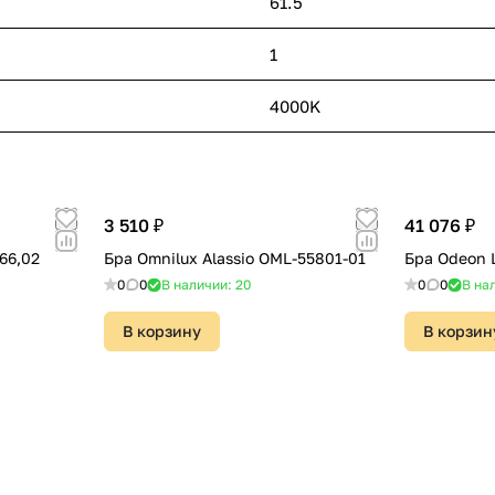
61.5
1
4000K
3 510 ₽
41 076 ₽
66,02
Бра Omnilux Alassio OML-55801-01
Бра Odeon L
0
0
В наличии: 20
0
0
В на
В корзину
В корзин