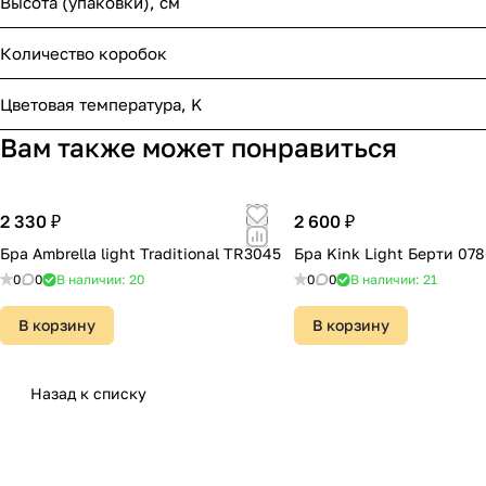
Высота (упаковки), см
Количество коробок
Цветовая температура, K
Вам также может понравиться
2 330 ₽
2 600 ₽
Бра Ambrella light Traditional TR3045
Бра Kink Light Берти 078
0
0
В наличии: 20
0
0
В наличии: 21
В корзину
В корзину
Назад к списку