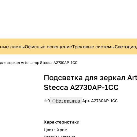
ьные лампы
Офисные освещение
Трековые системы
Светодио
для зеркал Arte Lamp Stecca A2730AP-1CC
Подсветка для зеркал Ar
Stecca A2730AP-1CC
0
Нет отзывов
Арт.
A2730AP-1CC
Характеристики
Цвет
:
Хром