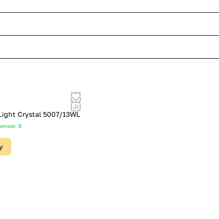
ight Crystal 5007/13WL
личии: 8
у