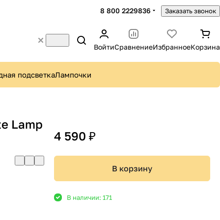
8 800 2229836
Заказать звонок
Войти
Сравнение
Избранное
Корзина
дная подсветка
Лампочки
te Lamp
4 590 ₽
В корзину
В наличии: 171