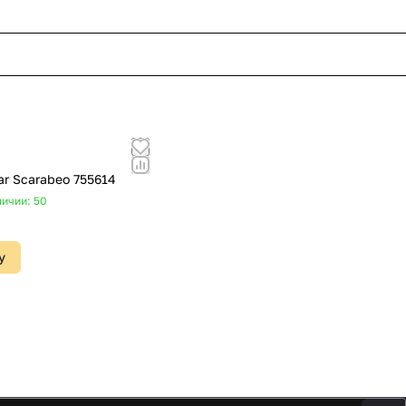
ar Scarabeo 755614
личии: 50
у