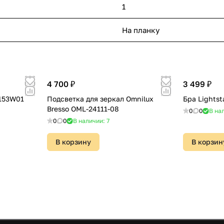
1
На планку
4 700 ₽
3 499 ₽
4153W01
Подсветка для зеркал Omnilux
Бра Lightst
Bresso OML-24111-08
0
0
В на
0
0
В наличии: 7
В корзину
В корзин