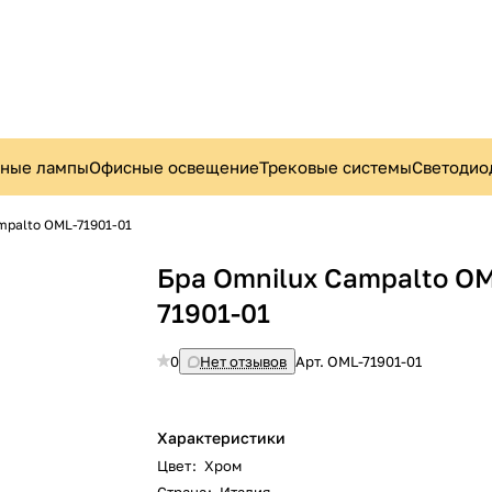
ьные лампы
Офисные освещение
Трековые системы
Светодио
mpalto OML-71901-01
Бра Omnilux Campalto O
71901-01
0
Нет отзывов
Арт.
OML-71901-01
Характеристики
Цвет
:
Хром