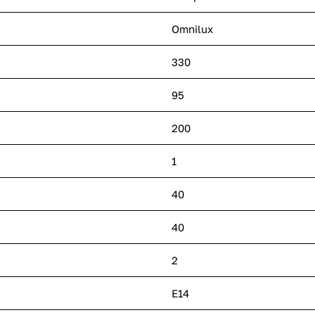
Omnilux
330
95
200
1
40
40
2
E14