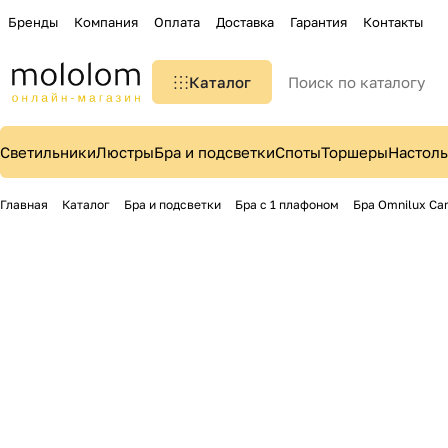
Бренды
Компания
Оплата
Доставка
Гарантия
Контакты
Каталог
Светильники
Люстры
Бра и подсветки
Споты
Торшеры
Настол
Главная
Каталог
Бра и подсветки
Бра с 1 плафоном
Бра Omnilux Ca