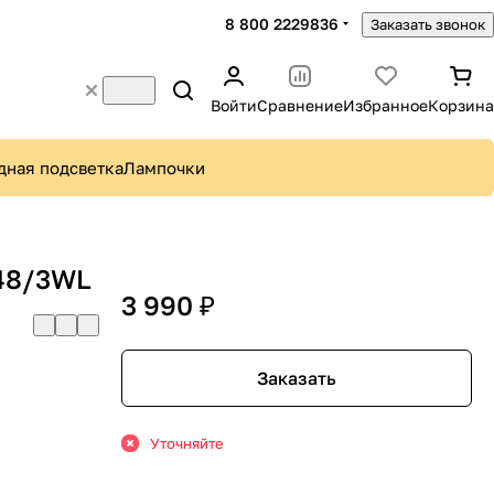
8 800 2229836
Заказать звонок
Войти
Сравнение
Избранное
Корзина
дная подсветка
Лампочки
348/3WL
3 990 ₽
Заказать
Уточняйте