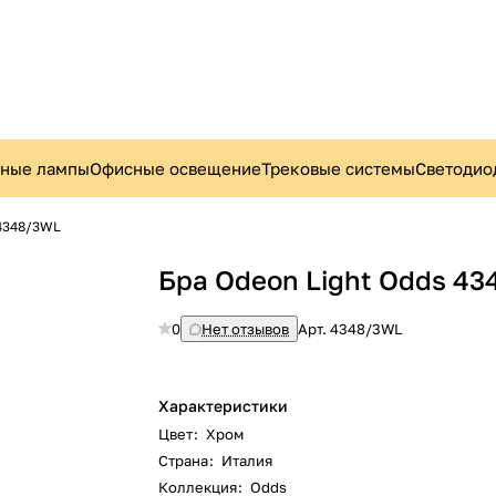
ьные лампы
Офисные освещение
Трековые системы
Светодио
 4348/3WL
Бра Odeon Light Odds 4
0
Нет отзывов
Арт.
4348/3WL
Характеристики
Цвет
:
Хром
Страна
:
Италия
Коллекция
:
Odds