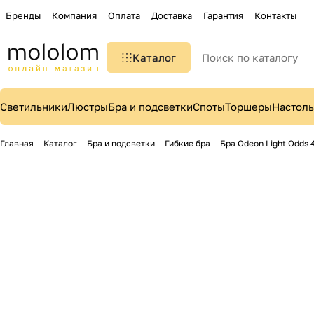
Бренды
Компания
Оплата
Доставка
Гарантия
Контакты
Каталог
Светильники
Люстры
Бра и подсветки
Споты
Торшеры
Настол
Главная
Каталог
Бра и подсветки
Гибкие бра
Бра Odeon Light Odds