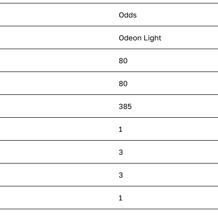
Odds
Odeon Light
80
80
385
1
3
3
1