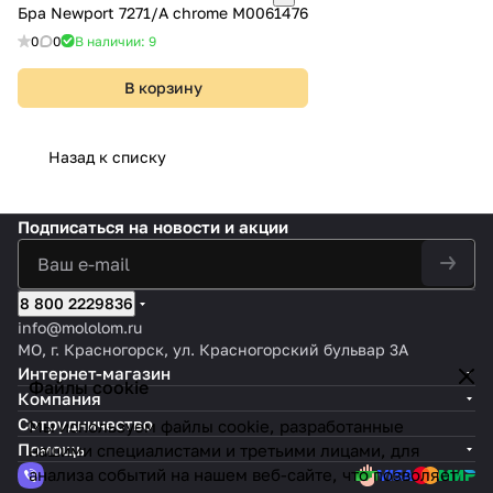
Бра Newport 7271/A chrome М0061476
0
0
В наличии: 9
В корзину
Назад к списку
Подписаться
на новости и акции
8 800 2229836
info@mololom.ru
МО, г. Красногорск, ул. Красногорский бульвар 3А
Интернет-магазин
Файлы cookie
Компания
Сотрудничество
Мы используем файлы cookie, разработанные
Помощь
нашими специалистами и третьими лицами, для
анализа событий на нашем веб-сайте, что позволяет