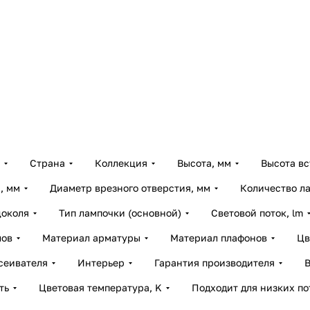
Страна
Коллекция
Высота, мм
Высота вс
, мм
Диаметр врезного отверстия, мм
Количество л
цоколя
Тип лампочки (основной)
Световой поток, lm
лов
Материал арматуры
Материал плафонов
Цв
сеивателя
Интерьер
Гарантия производителя
ть
Цветовая температура, K
Подходит для низких по