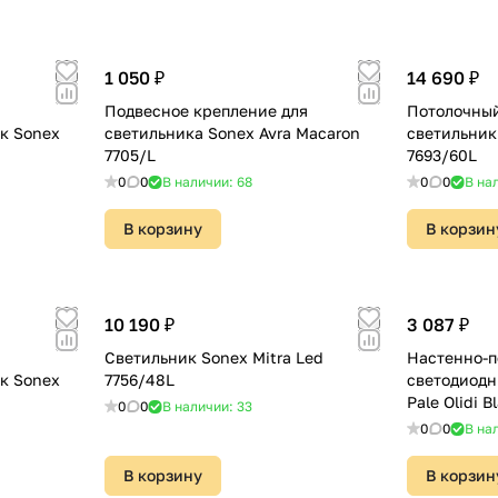
1 050 ₽
14 690 ₽
Подвесное крепление для
Потолочны
к Sonex
светильника Sonex Avra Macaron
светильник
7705/L
7693/60L
0
0
В наличии: 68
0
0
В на
В корзину
В корзин
10 190 ₽
3 087 ₽
Светильник Sonex Mitra Led
Настенно-п
к Sonex
7756/48L
светодиодн
Pale Olidi B
0
0
В наличии: 33
0
0
В на
В корзину
В корзин