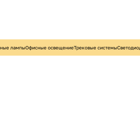
ьные лампы
Офисные освещение
Трековые системы
Светодио