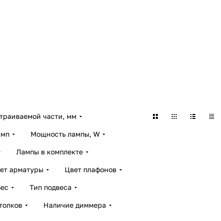
траиваемой части, мм
амп
Мощность лампы, W
Лампы в комплекте
ет арматуры
Цвет плафонов
Вес
Тип подвеса
толков
Наличие диммера