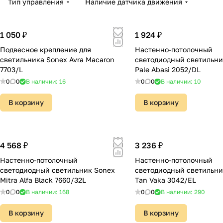
Тип управления
Наличие датчика движения
1 050 ₽
1 924 ₽
Подвесное крепление для
Настенно-потолочный
светильника Sonex Avra Macaron
светодиодный светильни
7703/L
Pale Abasi 2052/DL
0
0
В наличии: 16
0
0
В наличии: 10
В корзину
В корзину
4 568 ₽
3 236 ₽
Настенно-потолочный
Настенно-потолочный
светодиодный светильник Sonex
светодиодный светильни
Mitra Alfa Black 7660/32L
Tan Vaka 3042/EL
0
0
В наличии: 168
0
0
В наличии: 290
В корзину
В корзину