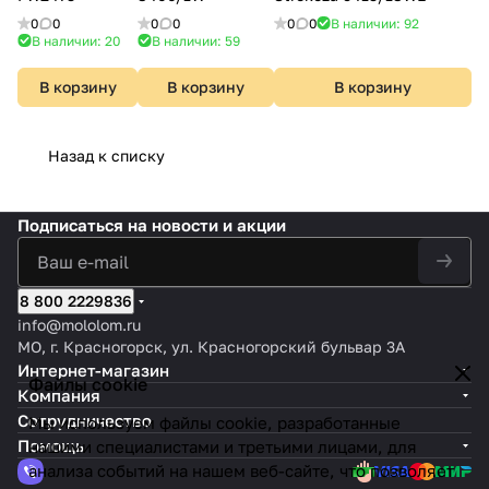
0
0
0
0
0
0
В наличии: 92
В наличии: 20
В наличии: 59
В корзину
В корзину
В корзину
Назад к списку
Подписаться
на новости и акции
8 800 2229836
info@mololom.ru
МО, г. Красногорск, ул. Красногорский бульвар 3А
Интернет-магазин
Файлы cookie
Компания
Сотрудничество
Мы используем файлы cookie, разработанные
Помощь
нашими специалистами и третьими лицами, для
анализа событий на нашем веб-сайте, что позволяет