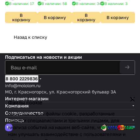
В наличии: 17
В наличии: 58
В наличии: 34
В наличии: 3
В
В
В корзину
В корзину
корзину
корзину
Назад к списку
Подписаться
на новости и акции
8 800 2229836
info@mololom.ru
МО, г. Красногорск, ул. Красногорский бульвар 3А
Интернет-магазин
Файлы cookie
Компания
Сотрудничество
Мы используем файлы cookie, разработанные
Помощь
нашими специалистами и третьими лицами, для
анализа событий на нашем веб-сайте, что позволяет
нам улучшать взаимодействие с пользователями и