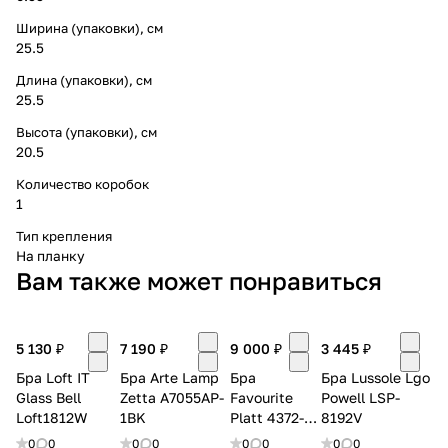
Ширина (упаковки), см
25.5
Длина (упаковки), см
25.5
Высота (упаковки), см
20.5
Количество коробок
1
Тип крепления
На планку
Вам также может понравиться
5 130 ₽
7 190 ₽
9 000 ₽
3 445 ₽
Бра Loft IT
Бра Arte Lamp
Бра
Бра Lussole Lgo
Glass Bell
Zetta A7055AP-
Favourite
Powell LSP-
Loft1812W
1BK
Platt 4372-
8192V
1W
0
0
0
0
0
0
0
0