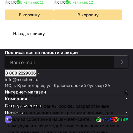
0
0
В наличии: 11
0
0
В наличии: 12
В корзину
В корзину
Назад к списку
Подписаться
на новости и акции
8 800 2229836
info@mololom.ru
МО, г. Красногорск, ул. Красногорский бульвар 3А
Интернет-магазин
Файлы cookie
Компания
Сотрудничество
Мы используем файлы cookie, разработанные
Помощь
нашими специалистами и третьими лицами, для
анализа событий на нашем веб-сайте, что позволяет
нам улучшать взаимодействие с пользователями и
обслуживание. Продолжая просмотр страниц