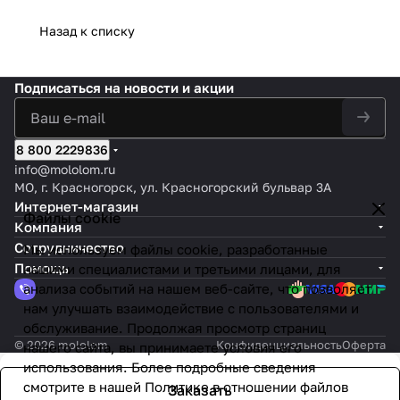
Назад к списку
Подписаться
на новости и акции
8 800 2229836
info@mololom.ru
МО, г. Красногорск, ул. Красногорский бульвар 3А
Интернет-магазин
Файлы cookie
Компания
Сотрудничество
Мы используем файлы cookie, разработанные
Помощь
нашими специалистами и третьими лицами, для
анализа событий на нашем веб-сайте, что позволяет
нам улучшать взаимодействие с пользователями и
обслуживание. Продолжая просмотр страниц
© 2026 mololom
Конфиденциальность
Оферта
нашего сайта, вы принимаете условия его
использования. Более подробные сведения
смотрите в нашей
Политике в отношении файлов
Заказать