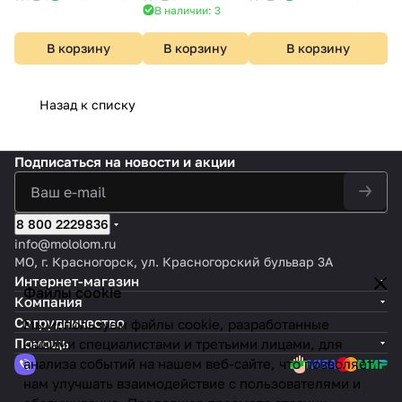
В наличии: 3
В корзину
В корзину
В корзину
Назад к списку
Подписаться
на новости и акции
8 800 2229836
info@mololom.ru
МО, г. Красногорск, ул. Красногорский бульвар 3А
Интернет-магазин
Файлы cookie
Компания
Сотрудничество
Мы используем файлы cookie, разработанные
Помощь
нашими специалистами и третьими лицами, для
анализа событий на нашем веб-сайте, что позволяет
нам улучшать взаимодействие с пользователями и