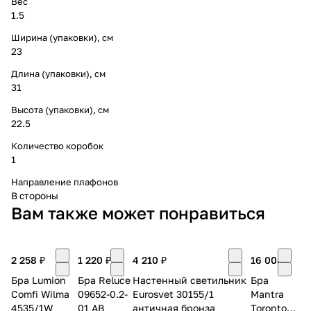
Вес
1.5
Ширина (упаковки), см
23
Длина (упаковки), см
31
Высота (упаковки), см
22.5
Количество коробок
1
Направление плафонов
В стороны
Вам также может понравиться
2 258 ₽
1 220 ₽
4 210 ₽
16 008 ₽
Бра Lumion
Бра Reluce
Настенный светильник
Бра
Comfi Wilma
09652-0.2-
Eurosvet 30155/1
Mantra
4535/1W
01 AB
античная бронза
Toronto