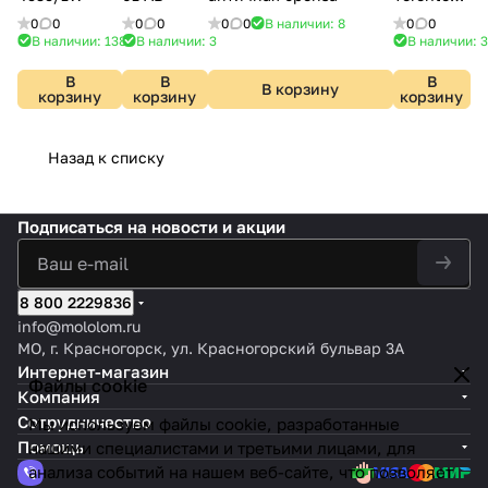
8463
0
0
0
0
0
0
В наличии: 8
0
0
В наличии: 138
В наличии: 3
В наличии: 3
В
В
В
В корзину
корзину
корзину
корзину
Назад к списку
Подписаться
на новости и акции
8 800 2229836
info@mololom.ru
МО, г. Красногорск, ул. Красногорский бульвар 3А
Интернет-магазин
Файлы cookie
Компания
Сотрудничество
Мы используем файлы cookie, разработанные
Помощь
нашими специалистами и третьими лицами, для
анализа событий на нашем веб-сайте, что позволяет