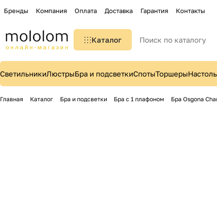
Бренды
Компания
Оплата
Доставка
Гарантия
Контакты
Каталог
Светильники
Люстры
Бра и подсветки
Споты
Торшеры
Настол
Главная
Каталог
Бра и подсветки
Бра с 1 плафоном
Бра Osgona Cha