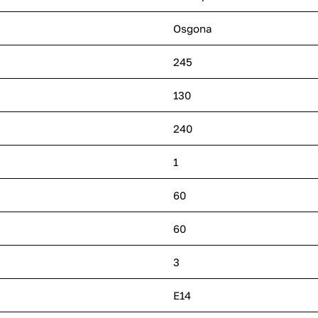
Osgona
245
130
240
1
60
60
3
E14