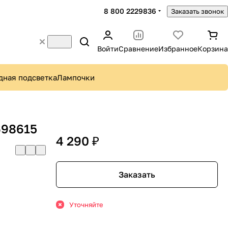
8 800 2229836
Заказать звонок
Войти
Сравнение
Избранное
Корзина
дная подсветка
Лампочки
698615
4 290 ₽
Заказать
Уточняйте