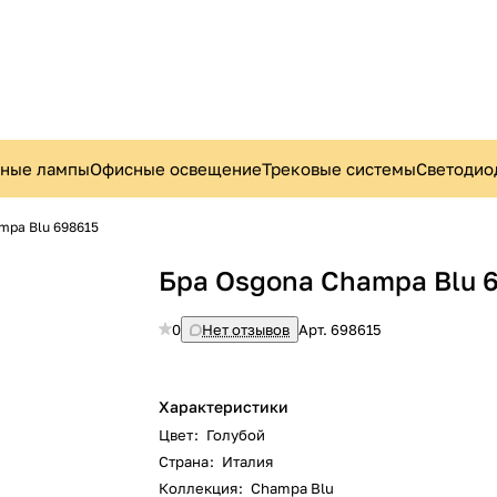
ьные лампы
Офисные освещение
Трековые системы
Светодио
mpa Blu 698615
Бра Osgona Champa Blu 
0
Нет отзывов
Арт.
698615
Характеристики
Цвет
:
Голубой
Страна
:
Италия
Коллекция
:
Champa Blu