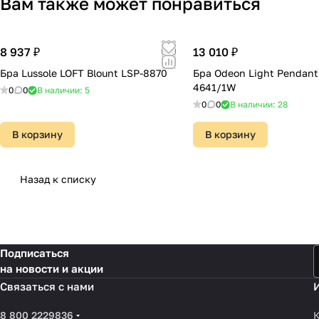
Вам также может понравиться
8 937 ₽
13 010 ₽
Бра Lussole LOFT Blount LSP-8870
Бра Odeon Light Pendant 
4641/1W
0
0
В наличии: 5
0
0
В наличии: 28
В корзину
В корзину
Назад к списку
Подписаться
на новости и акции
Связаться с нами
8 800 2229836
К