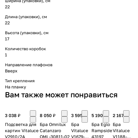
Ширина (упаковки), см
22
Длина (упаковки), см
22
Высота (упаковки), см
17
Количество коробок
1
Направление плафонов
Вверх
Тип крепления
На планку
Вам также может понравиться
3 038 ₽
8 050 ₽
3 595 ₽
5 190 ₽
2 167 ₽
Подсветка для
Бра Omnilux
Бра
Бра Eglo
Бра
картин Vitaluce
Catanzaro
Vitaluce
Rampside
Vitaluce
V2910/2A
OML-30811-02
V1679-
43197
V1188-