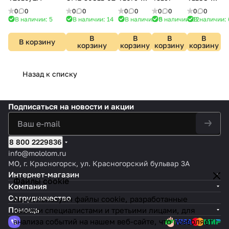
0/1A
0/1A
0
0
0
0
0
0
0
0
0
0
В наличии: 5
В наличии: 14
В наличии: 5
В наличии: 12
В наличии: 
В
В
В
В
В корзину
корзину
корзину
корзину
корзину
Назад к списку
Подписаться
на новости и акции
8 800 2229836
info@mololom.ru
МО, г. Красногорск, ул. Красногорский бульвар 3А
Интернет-магазин
Файлы cookie
Компания
Сотрудничество
Мы используем файлы cookie, разработанные
Помощь
нашими специалистами и третьими лицами, для
анализа событий на нашем веб-сайте, что позволяет