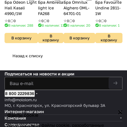
Бра Odeon Light
Бра Ambrella
Бра Omnilux
Бра Favourite
Hall Kasali
light Ice
Alghero OML-
Undine 2811-
4990/1W
FA268
64701-01
1W
0
0
0
0
0
0
0
0
В наличии: 288
В наличии: 13
В наличии: 20
В наличии: 1
В
В
В корзину
В корзину
корзину
корзину
Назад к списку
Подписаться
на новости и акции
8 800 2229836
info@mololom.ru
МО, г. Красногорск, ул. Красногорский бульвар 3А
Интернет-магазин
Файлы cookie
Компания
Сотрудничество
Мы используем файлы cookie, разработанные