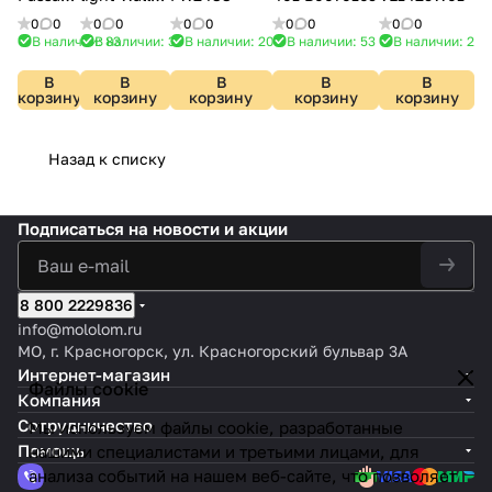
95377
FW559
0
0
0
0
0
0
0
0
0
0
В наличии: 83
В наличии: 3
В наличии: 20
В наличии: 53
В наличии: 2
В
В
В
В
В
корзину
корзину
корзину
корзину
корзину
Назад к списку
Подписаться
на новости и акции
8 800 2229836
info@mololom.ru
МО, г. Красногорск, ул. Красногорский бульвар 3А
Интернет-магазин
Файлы cookie
Компания
Сотрудничество
Мы используем файлы cookie, разработанные
Помощь
нашими специалистами и третьими лицами, для
анализа событий на нашем веб-сайте, что позволяет