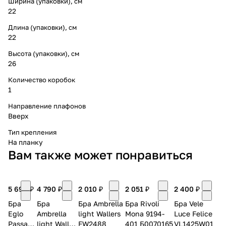
Ширина (упаковки), см
22
Длина (упаковки), см
22
Высота (упаковки), см
26
Количество коробок
1
Направление плафонов
Вверх
Тип крепления
На планку
Вам также может понравиться
5 690 ₽
4 790 ₽
2 010 ₽
2 051 ₽
2 400 ₽
Бра
Бра
Бра Ambrella
Бра Rivoli
Бра Vele
Eglo
Ambrella
light Wallers
Mona 9194-
Luce Felice
Passa
light Wall
FW2488
401 Б0070165
VL1425W01