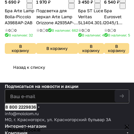
5 690 ₽
1 970 ₽
3 450 ₽
6 540 ₽
Бра Arte Lamp
Подсветка для
Бра ST Luce
Бра
Bolla-Piccolo
зеркал Arte Lamp
Veritas
Eurosvet
A3988AP-2AB
Orizzone A2935AP-
SL1404.301.01
2045/1
1BK
хром/
0
0
0
0
В наличии: 662
0
0
0
0
белый
В наличии: 32
В наличии: 49
В наличии: 5
В
В
В
В корзину
корзину
корзину
корзину
Назад к списку
Подписаться
на новости и акции
8 800 2229836
info@mololom.ru
МО, г. Красногорск, ул. Красногорский бульвар 3А
Интернет-магазин
Файлы cookie
Компания