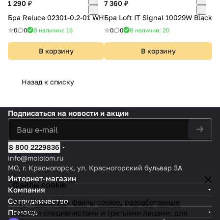
1 290 ₽
7 360 ₽
Бра Reluce 02301-0.2-01 WH
Бра Loft IT Signal 10029W Black
0
0
В наличии: 16
0
0
В наличии: 20
В корзину
В корзину
Назад к списку
Подписаться
на новости и акции
8 800 2229836
info@mololom.ru
МО, г. Красногорск, ул. Красногорский бульвар 3А
Интернет-магазин
Файлы cookie
Компания
Сотрудничество
Мы используем файлы cookie, разработанные
Помощь
нашими специалистами и третьими лицами, для