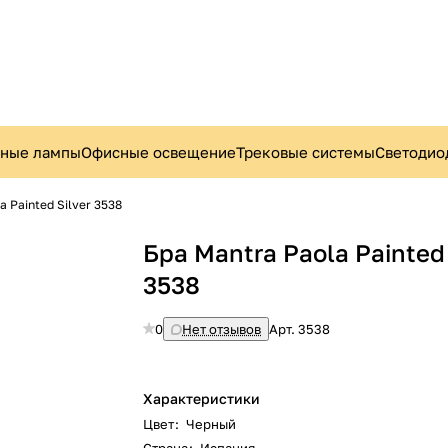
ьные лампы
Офисные освещение
Трековые системы
Светодио
a Painted Silver 3538
Бра Mantra Paola Painted 
3538
0
Нет отзывов
Арт.
3538
Характеристики
Цвет
:
Черный