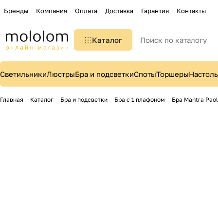
Бренды
Компания
Оплата
Доставка
Гарантия
Контакты
Каталог
Светильники
Люстры
Бра и подсветки
Споты
Торшеры
Настол
Главная
Каталог
Бра и подсветки
Бра с 1 плафоном
Бра Mantra Paol