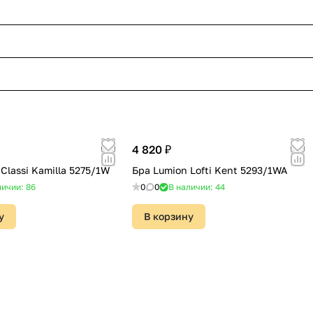
4 820 ₽
Classi Kamilla 5275/1W
Бра Lumion Lofti Kent 5293/1WA
личии: 86
0
0
В наличии: 44
у
В корзину