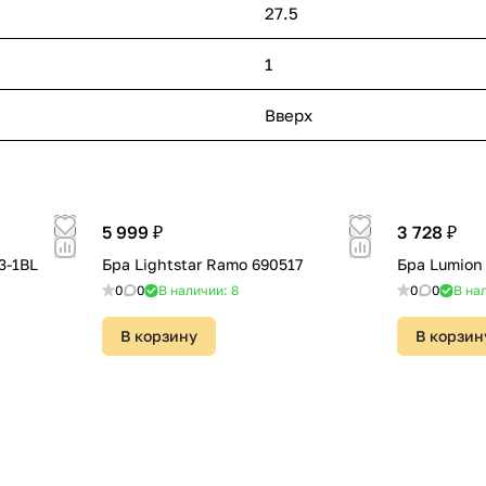
27.5
1
Вверх
5 999 ₽
3 728 ₽
3-1BL
Бра Lightstar Ramo 690517
Бра Lumion 
0
0
В наличии: 8
0
0
В на
В корзину
В корзин