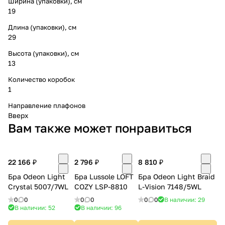
Ширина (упаковки), см
19
Длина (упаковки), см
29
Высота (упаковки), см
13
Количество коробок
1
Направление плафонов
Вверх
Вам также может понравиться
22 166 ₽
2 796 ₽
8 810 ₽
Бра Odeon Light
Бра Lussole LOFT
Бра Odeon Light Braid
Crystal 5007/7WL
COZY LSP-8810
L-Vision 7148/5WL
0
0
0
0
0
0
В наличии: 29
В наличии: 52
В наличии: 96