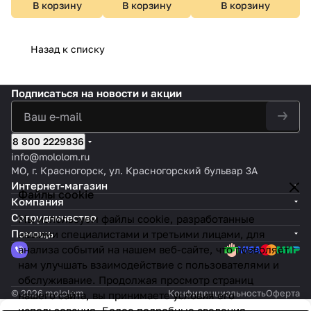
В корзину
В корзину
В корзину
Назад к списку
Подписаться
на новости и акции
8 800 2229836
info@mololom.ru
МО, г. Красногорск, ул. Красногорский бульвар 3А
Интернет-магазин
Файлы cookie
Компания
Сотрудничество
Мы используем файлы cookie, разработанные
Помощь
нашими специалистами и третьими лицами, для
анализа событий на нашем веб-сайте, что позволяет
нам улучшать взаимодействие с пользователями и
обслуживание. Продолжая просмотр страниц
© 2026 mololom
Конфиденциальность
Оферта
нашего сайта, вы принимаете условия его
использования. Более подробные сведения