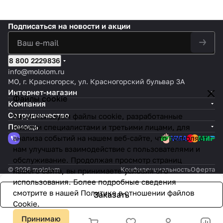
Подписаться
на новости и акции
8 800 2229836
info@mololom.ru
МО, г. Красногорск, ул. Красногорский бульвар 3А
Интернет-магазин
Файлы cookie
Компания
Сотрудничество
Мы используем файлы cookie, разработанные
Помощь
нашими специалистами и третьими лицами, для
анализа событий на нашем веб-сайте, что позволяет
нам улучшать взаимодействие с пользователями и
обслуживание. Продолжая просмотр страниц
© 2026 mololom
Конфиденциальность
Оферта
нашего сайта, вы принимаете условия его
использования. Более подробные сведения
смотрите в нашей
Политике в отношении файлов
Заказать
Cookie
.
Принимаю