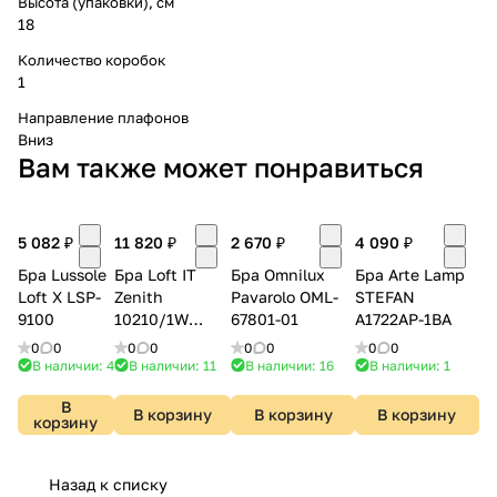
Высота (упаковки), см
18
Количество коробок
1
Направление плафонов
Вниз
Вам также может понравиться
5 082 ₽
11 820 ₽
2 670 ₽
4 090 ₽
Бра Lussole
Бра Loft IT
Бра Omnilux
Бра Arte Lamp
Loft X LSP-
Zenith
Pavarolo OML-
STEFAN
9100
10210/1W
67801-01
A1722AP-1BA
Black
0
0
0
0
0
0
0
0
В наличии: 4
В наличии: 11
В наличии: 16
В наличии: 1
В
В корзину
В корзину
В корзину
корзину
Назад к списку