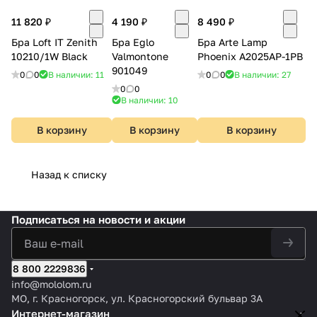
11 820 ₽
4 190 ₽
8 490 ₽
Бра Loft IT Zenith
Бра Eglo
Бра Arte Lamp
10210/1W Black
Valmontone
Phoenix A2025AP-1PB
901049
0
0
В наличии: 11
0
0
В наличии: 27
0
0
В наличии: 10
В корзину
В корзину
В корзину
Назад к списку
Подписаться
на новости и акции
8 800 2229836
info@mololom.ru
МО, г. Красногорск, ул. Красногорский бульвар 3А
Интернет-магазин