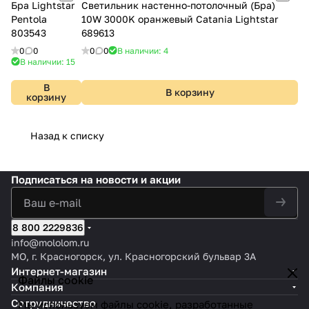
Бра Lightstar
Светильник настенно-потолочный (Бра)
Pentola
10W 3000K оранжевый Catania Lightstar
803543
689613
0
0
0
0
В наличии: 4
В наличии: 15
В
В корзину
корзину
Назад к списку
Подписаться
на новости и акции
8 800 2229836
info@mololom.ru
МО, г. Красногорск, ул. Красногорский бульвар 3А
Интернет-магазин
Файлы cookie
Компания
Сотрудничество
Мы используем файлы cookie, разработанные