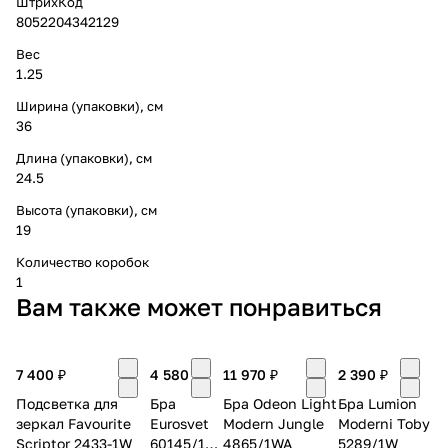
ШтрихКод
8052204342129
Вес
1.25
Ширина (упаковки), см
36
Длина (упаковки), см
24.5
Высота (упаковки), см
19
Количество коробок
1
Вам также может понравиться
7 400 ₽
4 580 ₽
11 970 ₽
2 390 ₽
Подсветка для
Бра
Бра Odeon Light
Бра Lumion
зеркал Favourite
Eurosvet
Modern Jungle
Moderni Toby
Scriptor 2433-1W
60145/1
4865/1WA
5289/1W