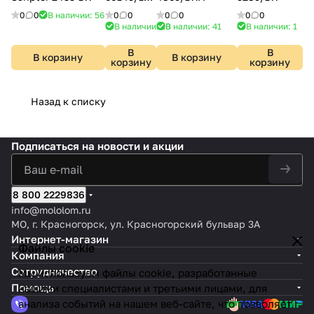
хром
0
0
В наличии: 56
0
0
0
0
0
0
В наличии: 10
В наличии: 41
В наличии: 1
В
В
В корзину
В корзину
корзину
корзину
Назад к списку
Подписаться
на новости и акции
8 800 2229836
info@mololom.ru
МО, г. Красногорск, ул. Красногорский бульвар 3А
Интернет-магазин
Файлы cookie
Компания
Сотрудничество
Мы используем файлы cookie, разработанные
Помощь
нашими специалистами и третьими лицами, для
анализа событий на нашем веб-сайте, что позволяет