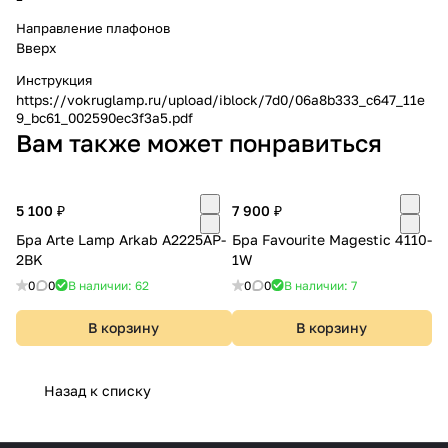
Направление плафонов
Вверх
Инструкция
https://vokruglamp.ru/upload/iblock/7d0/06a8b333_c647_11e
9_bc61_002590ec3f3a5.pdf
Вам также может понравиться
5 100 ₽
7 900 ₽
Бра Arte Lamp Arkab A2225AP-
Бра Favourite Magestic 4110-
2BK
1W
0
0
В наличии: 62
0
0
В наличии: 7
В корзину
В корзину
Назад к списку