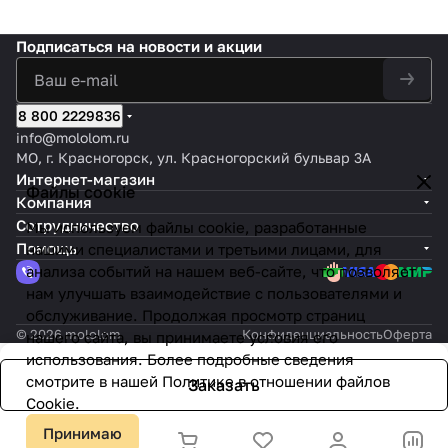
Подписаться
на новости и акции
8 800 2229836
info@mololom.ru
МО, г. Красногорск, ул. Красногорский бульвар 3А
Интернет-магазин
Файлы cookie
Компания
Сотрудничество
Мы используем файлы cookie, разработанные
Помощь
нашими специалистами и третьими лицами, для
анализа событий на нашем веб-сайте, что позволяет
нам улучшать взаимодействие с пользователями и
обслуживание. Продолжая просмотр страниц
© 2026 mololom
Конфиденциальность
Оферта
нашего сайта, вы принимаете условия его
использования. Более подробные сведения
смотрите в нашей
Политике в отношении файлов
Заказать
Cookie
.
Принимаю