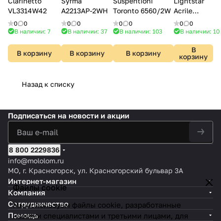
Clarinetto
Syrma
Suspentioni
Lightstar
VL3314W42
A2213AP-2WH
Toronto 6560/2W
Acrile
737662
0
0
0
0
0
0
0
0
В наличии: 7
В наличии: 37
В наличии: 103
В наличии: 10
В
В корзину
В корзину
В корзину
корзину
Назад к списку
Подписаться
на новости и акции
8 800 2229836
info@mololom.ru
МО, г. Красногорск, ул. Красногорский бульвар 3А
Интернет-магазин
Файлы cookie
Компания
Сотрудничество
Мы используем файлы cookie, разработанные
Помощь
нашими специалистами и третьими лицами, для