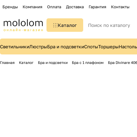
Бренды
Компания
Оплата
Доставка
Гарантия
Контакты
Каталог
Светильники
Люстры
Бра и подсветки
Споты
Торшеры
Настол
Главная
Каталог
Бра и подсветки
Бра с 1 плафоном
Бра Divinare 40