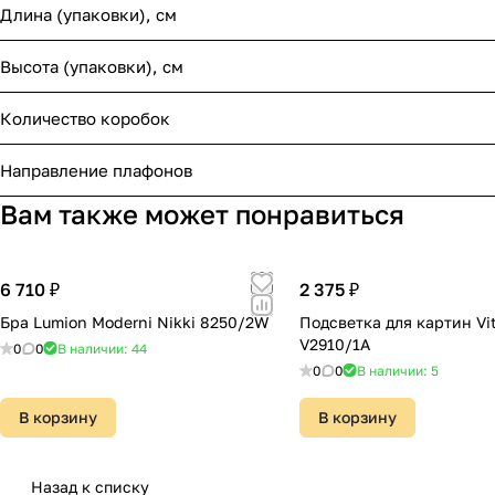
Длина (упаковки), см
Высота (упаковки), см
Количество коробок
Направление плафонов
Вам также может понравиться
6 710 ₽
2 375 ₽
Бра Lumion Moderni Nikki 8250/2W
Подсветка для картин Vi
V2910/1A
0
0
В наличии: 44
0
0
В наличии: 5
В корзину
В корзину
Назад к списку