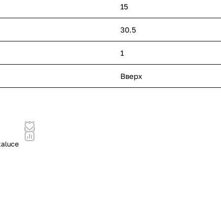
15
30.5
1
Вверх
taluce