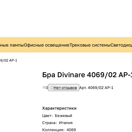
ьные лампы
Офисные освещение
Трековые системы
Светодио
69/02 AP-1
Бра Divinare 4069/02 AP-
0
Нет отзывов
Арт.
4069/02 AP-1
Характеристики
Цвет
:
Бежевый
Страна
:
Италия
Коллекция
:
4069