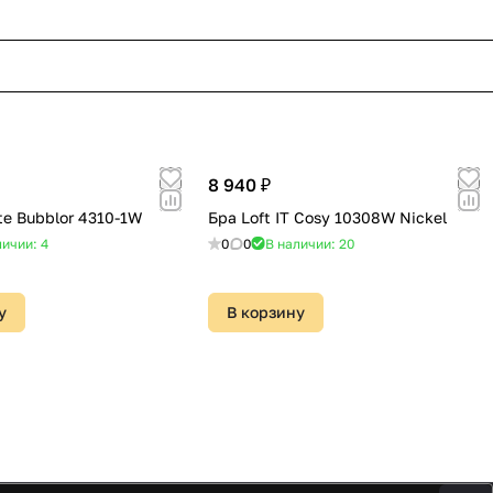
8 940 ₽
te Bubblor 4310-1W
Бра Loft IT Cosy 10308W Nickel
личии: 4
0
0
В наличии: 20
у
В корзину