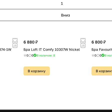
1
Вниз
6 880 ₽
6 800 ₽
2374-1W
Бра Loft IT Comfy 10307W Nickel
Бра Favouri
0
0
В наличии: 8
0
0
В на
В корзину
В корзин