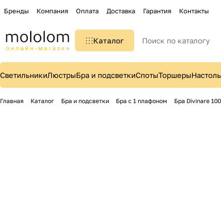
Бренды
Компания
Оплата
Доставка
Гарантия
Контакты
Каталог
Светильники
Люстры
Бра и подсветки
Споты
Торшеры
Настол
Главная
Каталог
Бра и подсветки
Бра с 1 плафоном
Бра Divinare 10