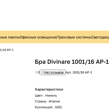
ьные лампы
Офисные освещение
Трековые системы
Светодио
01/16 AP-1
Бра Divinare 1001/16 AP-1
0
Нет отзывов
Арт.
1001/16 AP-1
Характеристики
Цвет
:
Никель
Страна
:
Италия
Коллекция
:
1001