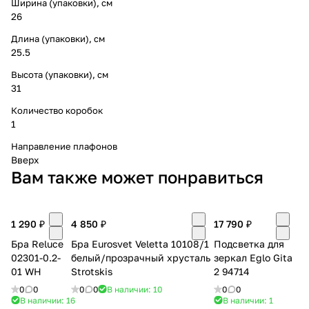
Ширина (упаковки), см
26
Длина (упаковки), см
25.5
Высота (упаковки), см
31
Количество коробок
1
Направление плафонов
Вверх
Вам также может понравиться
1 290 ₽
4 850 ₽
17 790 ₽
Бра Reluce
Бра Eurosvet Veletta 10108/1
Подсветка для
02301-0.2-
белый/прозрачный хрусталь
зеркал Eglo Gita
01 WH
Strotskis
2 94714
0
0
0
0
В наличии: 10
0
0
В наличии: 16
В наличии: 1