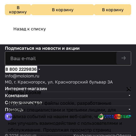
В
В корзину
В корзину
корзину
Назад к списку
Подписаться
на новости и акции
8 800 2229836
info@mololom.ru
МО, г. Красногорск, ул. Красногорский бульвар 3А
Интернет-магазин
Файлы cookie
Компания
Сотрудничество
Мы используем файлы cookie, разработанные
Помощь
нашими специалистами и третьими лицами, для
анализа событий на нашем веб-сайте, что позволяет
нам улучшать взаимодействие с пользователями и
обслуживание. Продолжая просмотр страниц
© 2026 mololom
Конфиденциальность
Оферта