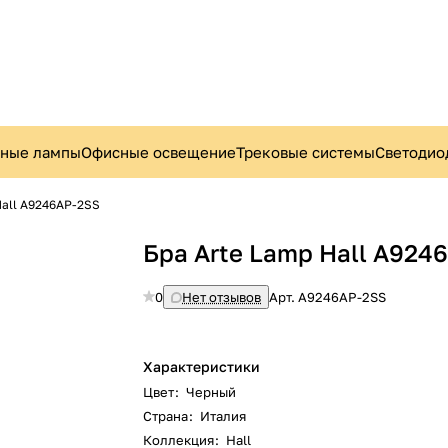
ьные лампы
Офисные освещение
Трековые системы
Светодио
Hall A9246AP-2SS
Бра Arte Lamp Hall A924
0
Нет отзывов
Арт.
A9246AP-2SS
Характеристики
Цвет
:
Черный
Страна
:
Италия
Коллекция
:
Hall