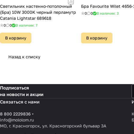
Светильник настенно-потолочный
Бра Favourite Wilet 4656
(Бра) 10W 3000K черный перламутр
0
0
В наличии: 3
Catania Lightstar 689618
0
0
В наличии: 7
В корзину
В корзину
Назад к списку
Подписаться
на новости и акции
Связаться с нами
8 800 2229836
К
info@mololom.ru
МО, г. Красногорск, ул. Красногорский бульвар 3А