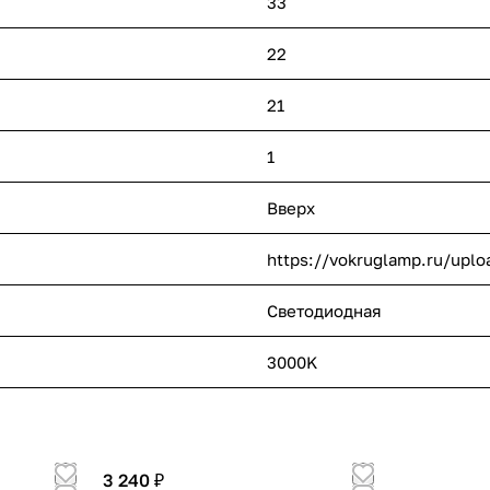
33
22
21
1
Вверх
https://vokruglamp.ru/upl
Светодиодная
3000K
3 240 ₽