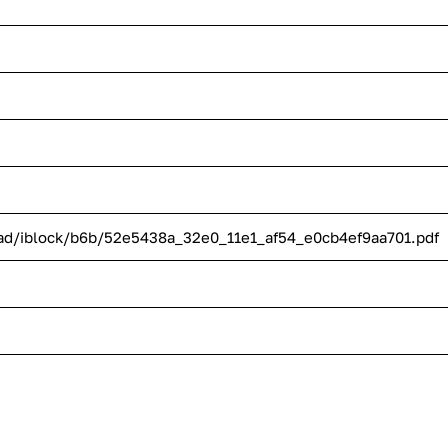
oad/iblock/b6b/52e5438a_32e0_11e1_af54_e0cb4ef9aa701.pdf