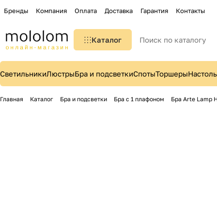
Бренды
Компания
Оплата
Доставка
Гарантия
Контакты
Каталог
Светильники
Люстры
Бра и подсветки
Споты
Торшеры
Настол
Главная
Каталог
Бра и подсветки
Бра с 1 плафоном
Бра Arte Lamp 