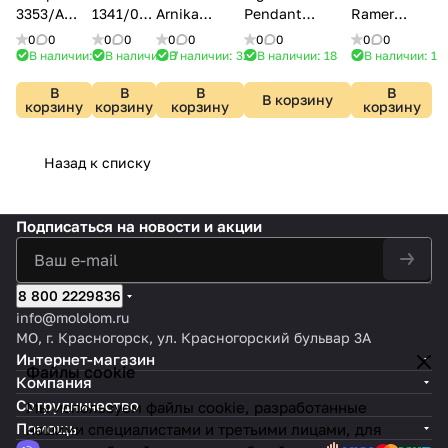
3353/A
1341/02
Arnika
Pendant
Ramer
М0060750
AP-1
6585/1W
5444/1WA
SLE105701-
0
0
0
0
0
0
0
0
0
0
01
В наличии: 7
В наличии: 7
В наличии: 32
В наличии: 18
В наличии: 1
В
В
В
В
В корзину
корзину
корзину
корзину
корзину
Назад к списку
Подписаться
на новости и акции
8 800 2229836
info@mololom.ru
МО, г. Красногорск, ул. Красногорский бульвар 3А
Интернет-магазин
Файлы cookie
Компания
Сотрудничество
Мы используем файлы cookie, разработанные
Помощь
нашими специалистами и третьими лицами, для