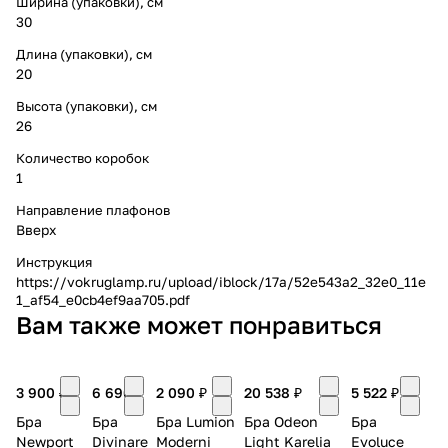
Ширина (упаковки), см
30
Длина (упаковки), см
20
Высота (упаковки), см
26
Количество коробок
1
Направление плафонов
Вверх
Инструкция
https://vokruglamp.ru/upload/iblock/17a/52e543a2_32e0_11e
1_af54_e0cb4ef9aa705.pdf
Вам также может понравиться
3 900 ₽
6 690 ₽
2 090 ₽
20 538 ₽
5 522 ₽
Бра
Бра
Бра Lumion
Бра Odeon
Бра
Newport
Divinare
Moderni
Light Karelia
Evoluce