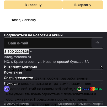
В корзину
В корзину
Назад к списку
Подписаться
на новости и акции
8 800 2229836
info@mololom.ru
МО, г. Красногорск, ул. Красногорский бульвар 3А
Интернет-магазин
Файлы cookie
Компания
Сотрудничество
Мы используем файлы cookie, разработанные
Помощь
нашими специалистами и третьими лицами, для
анализа событий на нашем веб-сайте, что позволяет
нам улучшать взаимодействие с пользователями и
обслуживание. Продолжая просмотр страниц
© 2026 mololom
Конфиденциальность
Оферта
нашего сайта, вы принимаете условия его