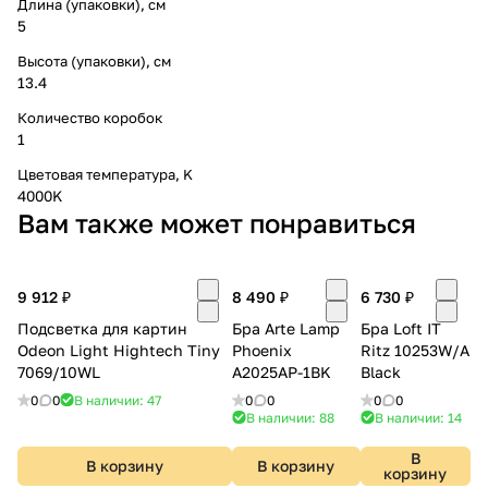
Длина (упаковки), см
5
Высота (упаковки), см
13.4
Количество коробок
1
Цветовая температура, K
4000K
Вам также может понравиться
9 912 ₽
8 490 ₽
6 730 ₽
Подсветка для картин
Бра Arte Lamp
Бра Loft IT
Odeon Light Hightech Tiny
Phoenix
Ritz 10253W/A
7069/10WL
A2025AP-1BK
Black
0
0
В наличии: 47
0
0
0
0
В наличии: 88
В наличии: 14
В
В корзину
В корзину
корзину