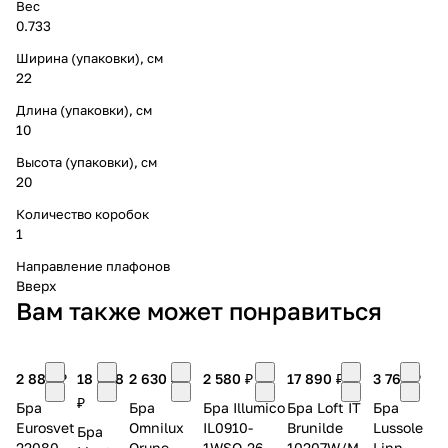
Вес
0.733
Ширина (упаковки), см
22
Длина (упаковки), см
10
Высота (упаковки), см
20
Количество коробок
1
Направление плафонов
Вверх
Вам также может понравиться
2 880 ₽
18 888
2 630 ₽
2 580 ₽
17 890 ₽
3 762 ₽
₽
Бра
Бра
Бра Illumico
Бра Loft IT
Бра
Eurosvet
Omnilux
IL0910-
Brunilde
Lussole
Бра
22080/1
Orune
1WSQ-26 AB
10207W/M
Linn