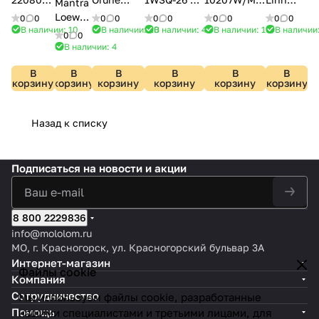
Mantra
хром
OML-
ELITE
Chrome
LSP-
Loewe
0
0
0
0
0
0
0
0
0
0
53001-01
8874
В наличии: 10
В наличии: 20
В наличии: 4
В наличии: 19
В наличии
4634
0
0
В наличии: 4
В
В
В
В
В
В
корзину
корзину
корзину
корзину
корзину
корзину
Назад к списку
Подписаться
на новости и акции
8 800 2229836
info@mololom.ru
МО, г. Красногорск, ул. Красногорский бульвар 3А
Интернет-магазин
Файлы cookie
Компания
Сотрудничество
Мы используем файлы cookie, разработанные
Помощь
нашими специалистами и третьими лицами, для