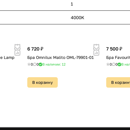
1
4000K
6 720 ₽
7 500 ₽
te Lamp
Бра Omnilux Malito OML-79901-01
Бра Favouri
0
0
В наличии: 12
0
0
В на
В корзину
В корзин