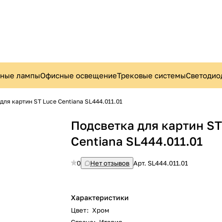
ьные лампы
Офисные освещение
Трековые системы
Светодио
для картин ST Luce Centiаna SL444.011.01
Подсветка для картин ST
Centiаna SL444.011.01
0
Нет отзывов
Арт.
SL444.011.01
Характеристики
Цвет
:
Хром