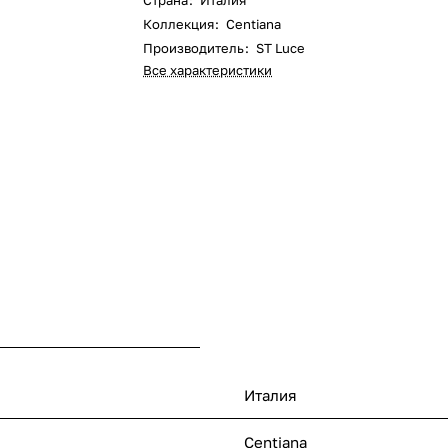
Страна
:
Италия
Коллекция
:
Centiаna
Производитель
:
ST Luce
Все характеристики
Италия
Centiаna