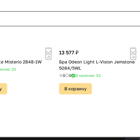
13 577 ₽
te Misterio 2848-1W
Бра Odeon Light L-Vision Jemstone
5084/5WL
личии: 20
0
0
В наличии: 53
у
В корзину