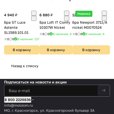
Новинка
4 940 ₽
6 880 ₽
12 707 ₽
Бра ST Luce
Бра Loft IT Comfy
Бра Newport 3711/A
Astente
10307W Nickel
nickel М0070524
SL1589.101.01
0
0
В наличии: 8
0
0
В наличии: 6
0
0
В наличии: 137
В корзину
В корзину
В корзину
Назад к списку
Подписаться
на новости и акции
8 800 2229836
info@mololom.ru
МО, г. Красногорск, ул. Красногорский бульвар 3А