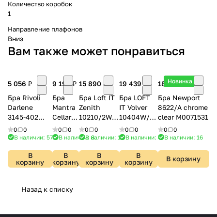
Количество коробок
1
Направление плафонов
Вниз
Вам также может понравиться
Новинка
5 056 ₽
9 198 ₽
15 890 ₽
19 439 ₽
18 491 ₽
Бра Rivoli
Бра
Бра Loft IT
Бра LOFT
Бра Newport
Darlene
Mantra
Zenith
IT Volver
8622/A chrome
3145-402
Cellar
10210/2W
10404W/C
clear М0071531
Б0055499
7636
Black
SN
0
0
0
0
0
0
0
0
0
0
В наличии: 57
В наличии: 8
В наличии: 16
В наличии: 4
В наличии: 16
В
В
В
В
В корзину
корзину
корзину
корзину
корзину
Назад к списку