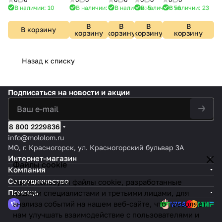
хрусталь
6385
4352/5WL
7115/30WL
В наличии: 10
В наличии: 3
В наличии: 5
В наличии: 56
В наличии: 23
Strotskis
В
В
В
В
В корзину
корзину
корзину
корзину
корзину
Назад к списку
Подписаться
на новости и акции
8 800 2229836
info@mololom.ru
МО, г. Красногорск, ул. Красногорский бульвар 3А
Интернет-магазин
Файлы cookie
Компания
Сотрудничество
Мы используем файлы cookie, разработанные
Помощь
нашими специалистами и третьими лицами, для
анализа событий на нашем веб-сайте, что позволяет
нам улучшать взаимодействие с пользователями и