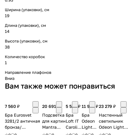
Ширина (упаковки), см
19
Длина (упаковки), см
14
Высота (упаковки), см
38
Количество коробок
1
Направление плафонов
Вниз
Вам также может понравиться
7 560 ₽
20 691 ₽
5 530 ₽
11 918 ₽
23 279 ₽
Бра Eurosvet
Подсветка
Бра
Бра
Настенный
3281/2 античная
для картин
Loft IT
Odeon
светильник
бронза/
Mantra
Carolina
Light
Odeon Light
прозрачный
Paracuru
10582W/A
Frida
HIGHTECH
0
0
0
0
0
0
0
0
0
0