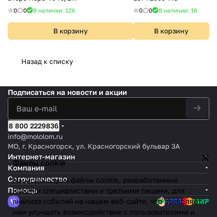
0
0
В наличии: 126
0
0
В наличии: 16
В корзину
В корзину
Назад к списку
Подписаться
на новости и акции
8 800 2229836
info@mololom.ru
МО, г. Красногорск, ул. Красногорский бульвар 3А
Интернет-магазин
Файлы cookie
Компания
Сотрудничество
Мы используем файлы cookie, разработанные
Помощь
нашими специалистами и третьими лицами, для
анализа событий на нашем веб-сайте, что позволяет
нам улучшать взаимодействие с пользователями и