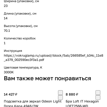
Ширина (упаковки), см
23
Длина (упаковки), см
14
Высота (упаковки), см
70.1
Количество коробок
1
Инструкция
https://vokruglamp.ru/upload/iblock/5ab/266585ef_b34c_11e8
_a379_002590ec3f3a1.pdf
Цветовая температура, K
3000K
Вам также может понравиться
14 427 ₽
8 880 ₽
Подсветка для зеркал Odeon Light
Бра Loft IT Hexagon
Drops Kepa 4946/2W
LOFT2566-WD