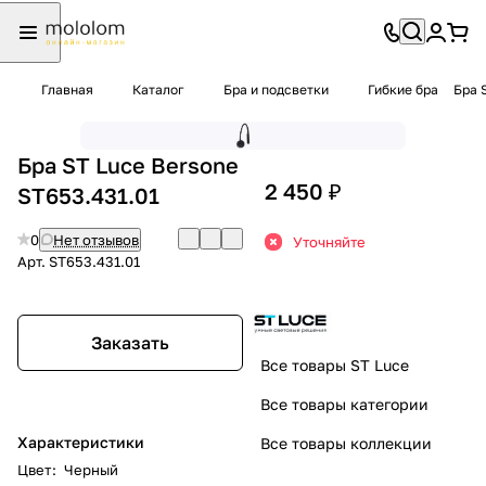
Главная
Каталог
Бра и подсветки
Гибкие бра
Бра 
Бра ST Luce Bersone
2 450 ₽
ST653.431.01
0
Нет отзывов
Уточняйте
Арт.
ST653.431.01
Заказать
Все товары ST Luce
Все товары категории
Характеристики
Все товары коллекции
Цвет
:
Черный