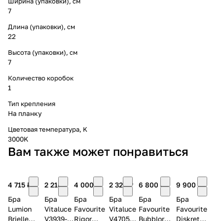
Ширина (упаковки), см
7
Длина (упаковки), см
22
Высота (упаковки), см
7
Количество коробок
1
Тип крепления
На планку
Цветовая температура, K
3000K
Вам также может понравиться
4 715 ₽
2 216 ₽
4 000 ₽
2 326 ₽
6 800 ₽
9 900 ₽
Бра
Бра
Бра
Бра
Бра
Бра
Lumion
Vitaluce
Favourite
Vitaluce
Favourite
Favourite
Brielle
V3939-
Rigor
V4705-
Bubblor
Diskret