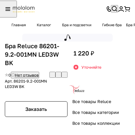
Главная
Каталог
Бра и подсветки
Гибкие бра
Бра 
Бра Reluce 86201-
1 220 ₽
9.2-001MN LED3W
BK
Уточняйте
0
Нет отзывов
Арт.
86201-9.2-001MN
LED3W BK
Все товары Reluce
Заказать
Все товары категории
Все товары коллекции