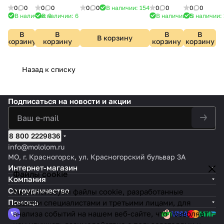
95373
Б0070166
TN71299
808557
740617
0
0
0
0
0
0
В наличии: 154
0
0
0
0
В наличии: 9
В наличии: 6
В наличии: 5
В наличии: 
В
В
В
В
В корзину
корзину
корзину
корзину
корзину
Назад к списку
Подписаться
на новости и акции
8 800 2229836
info@mololom.ru
МО, г. Красногорск, ул. Красногорский бульвар 3А
Интернет-магазин
Файлы cookie
Компания
Сотрудничество
Мы используем файлы cookie, разработанные
Помощь
нашими специалистами и третьими лицами, для
анализа событий на нашем веб-сайте, что позволяет