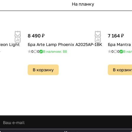
На планку
8 490 ₽
7 164 ₽
eon Light
Бра Arte Lamp Phoenix A2025AP-1BK
Бра Mantra 
L
0
0
В наличии: 88
0
0
В нал
В корзину
В корзин