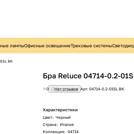
ьные лампы
Офисные освещение
Трековые системы
Светодио
01SL BK
Бра Reluce 04714-0.2-01
0
Нет отзывов
Арт.
04714-0.2-01SL BK
Характеристики
Цвет
:
Черный
Страна
:
Италия
Коллекция
:
04714