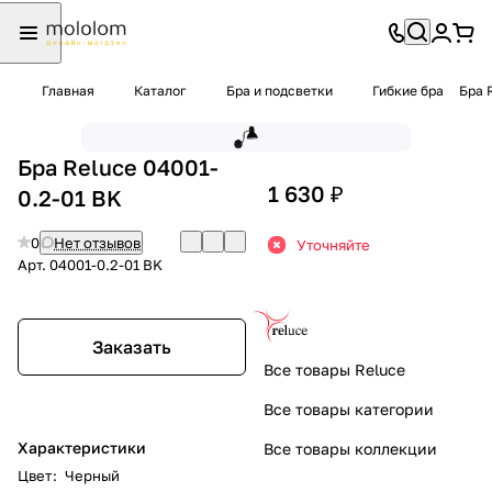
Главная
Каталог
Бра и подсветки
Гибкие бра
Бра 
Бра Reluce 04001-
1 630 ₽
0.2-01 BK
0
Нет отзывов
Уточняйте
Арт.
04001-0.2-01 BK
Заказать
Все товары Reluce
Все товары категории
Характеристики
Все товары коллекции
Цвет
:
Черный