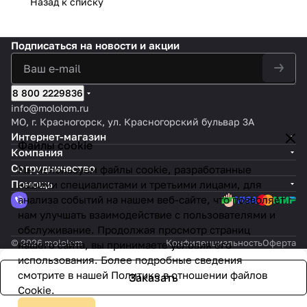
Назад к списку
Подписаться
на новости и акции
8 800 2229836
info@mololom.ru
МО, г. Красногорск, ул. Красногорский бульвар 3А
Интернет-магазин
Файлы cookie
Компания
Сотрудничество
Мы используем файлы cookie, разработанные
Помощь
нашими специалистами и третьими лицами, для
анализа событий на нашем веб-сайте, что позволяет
нам улучшать взаимодействие с пользователями и
обслуживание. Продолжая просмотр страниц
© 2026 mololom
Конфиденциальность
Оферта
нашего сайта, вы принимаете условия его
использования. Более подробные сведения
смотрите в нашей
Политике в отношении файлов
Заказать
Cookie
.