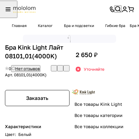
Главная
Каталог
Бра и подсветки
Гибкие бра
Бра 
Бра Kink Light Лайт
2 650 ₽
08101,01(4000K)
0
Нет отзывов
Уточняйте
Арт.
08101,01(4000K)
Заказать
Все товары Kink Light
Все товары категории
Характеристики
Все товары коллекции
Цвет
:
Белый