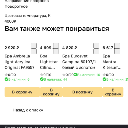
Направление плафонов
Поворотное
Цветовая температура, K
4000K
Вам также может понравиться
2 920 ₽
4 699 ₽
4 820 ₽
6 617 ₽
Бра Ambrella
Бра
Бра Eurosvet
Бра
light Acrylica
Lightstar
Campina 60107/1
Mantra
Original FA9557
Cilino
белый с золотом
Kitesurf
756616
8596
0
0
0
0
0
0
В наличии: 10
0
0
В наличии: 6
В наличии: 44
В наличии: 1
В
В
В корзину
В корзину
корзину
корзину
Назад к списку